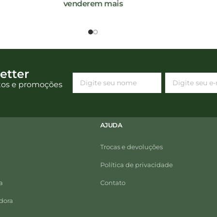
venderem mais
etter
tos e promoções
AJUDA
Trocas e devoluções
Política de privacidade
a
Contato
dora