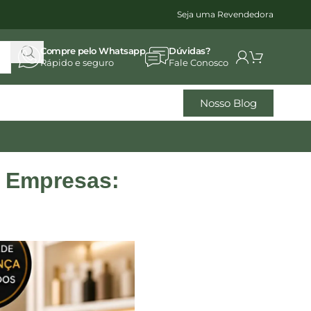
Seja uma Revendedora
Compre pelo Whatsapp
Dúvidas?
Rápido e seguro
Fale Conosco
Nosso Blog
s Empresas: