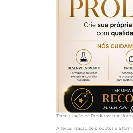
Terceirização de Produtos: transfor
A terceirização de produtos é a form