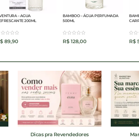
AGUA
BAMBOO – ÁGUA PERFUMADA
BAMBOO – AROM
 200ML
500ML
CARRO 30ML
R$
128,00
R$
58,00
Dicas pra Revendedores
Mar