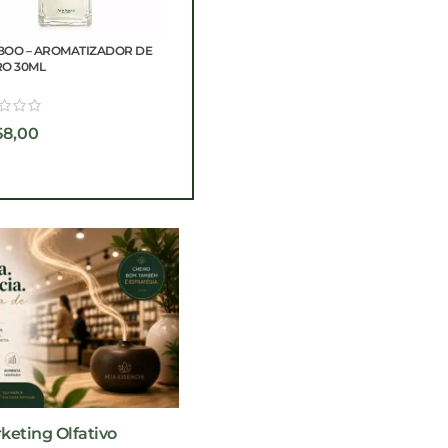
ATIZADOR DE
BAMBOO – DIFUSOR 
ESGOTADO
AMBIENTES 200ML
BAMBOO – AROMATIZADOR DE
CARRO 8ML
R$
146,00
R$
37,00
keting Olfativo
Fabricação para Grandes, Médi