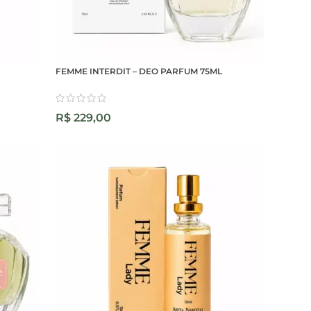
FEMME INTERDIT – DEO PARFUM 75ML
R$
229,00