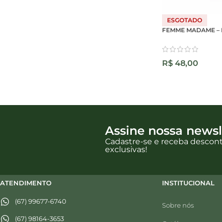
ESGOTADO
FEMME MADAME – 
R$
48,00
Assine nossa newsl
Cadastre-se e receba descon
exclusivas!
ATENDIMENTO
INSTITUCIONAL
(67) 99677-6740
Sobre nós
(67) 98164-3653