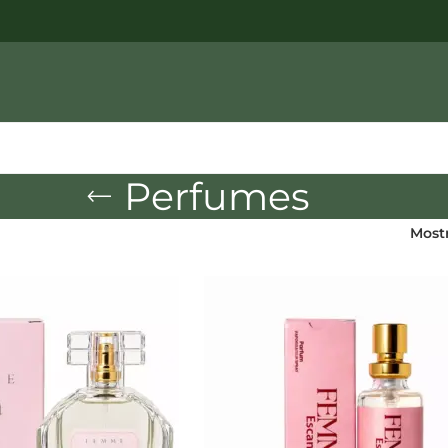
Perfumes
Most