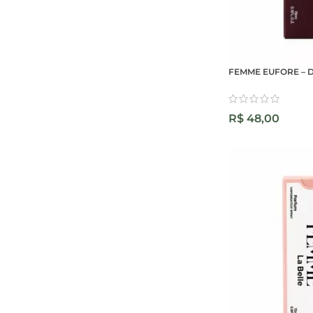
FEMME EUFORE – 
R$
48,00