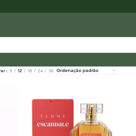
rar
9
12
18
24
36