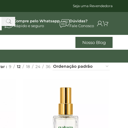
Seja uma Revendedora
Compre pelo Whatsapp
Dúvidas?
Rápido e seguro
Fale Conosco
Nosso Blog
rar
9
12
18
24
36