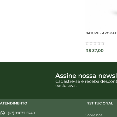
NATURE – AROMAT
R$
37,00
Assine nossa newsl
Cadastre-se e receba descon
exclusivas!
ATENDIMENTO
INSTITUCIONAL
(67) 99677-6740
Sobre nós