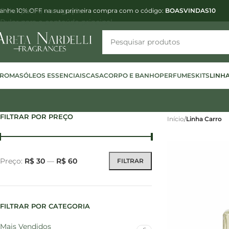
Pular para a navegação
anhe 10% OFF na sua primeira compra com o código:
BOASVINDAS10
Pular para o conteúdo principal
ROMAS
ÓLEOS ESSENCIAIS
CASA
CORPO E BANHO
PERFUMES
KITS
LINH
FILTRAR POR PREÇO
Início
/
Linha Carro
Preço:
R$ 30
—
R$ 60
FILTRAR
FILTRAR POR CATEGORIA
Mais Vendidos