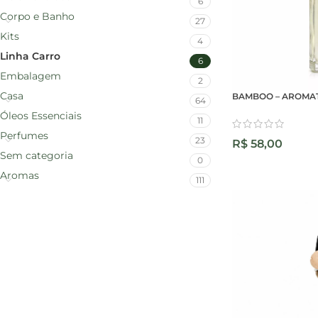
6
Corpo e Banho
27
Kits
4
Linha Carro
6
Embalagem
2
Casa
BAMBOO – AROMAT
64
Óleos Essenciais
11
Perfumes
23
R$
58,00
Sem categoria
0
Aromas
111