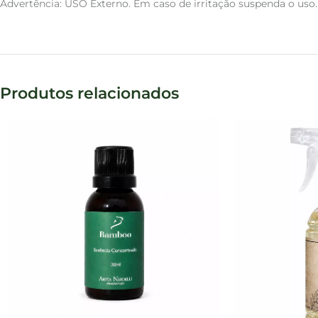
Advertência: USO Externo. Em caso de irritação suspenda o uso. 
Produtos relacionados