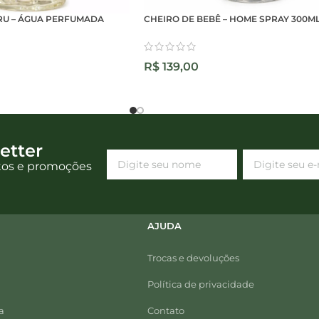
RU – ÁGUA PERFUMADA
CHEIRO DE BEBÊ – HOME SPRAY 300M
R$
139,00
etter
tos e promoções
AJUDA
Trocas e devoluções
Política de privacidade
a
Contato