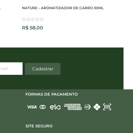
L
NATURE – AROMATIZADOR DE CARRO 30ML
NEROLI
R$
58,00
R$
76,
Cadastrar
FORMAS DE PAGAMENTO
SITE SEGURO