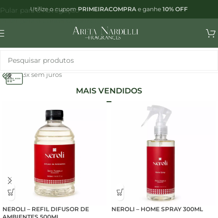
Utilize o cupom
PRIMEIRACOMPRA
e ganhe
10% OFF
Pular para a navegação
Pular para o conteúdo principal
PAGUE EM ATÉ
3x sem juros
MAIS VENDIDOS
NEROLI – REFIL DIFUSOR DE
NEROLI – HOME SPRAY 300ML
AMBIENTES 500ML