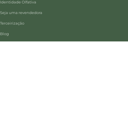
Identidade Olfativa
Seja uma revendedora
Terceirização
Blog
AJUDA
Trocas e devoluções
Política de privacidade
Contato
FORMAS DE PAGAMENTO