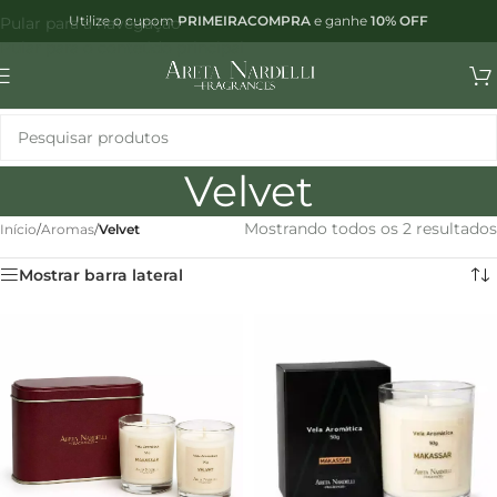
Utilize o cupom
PRIMEIRACOMPRA
e ganhe
10% OFF
Pular para a navegação
Pular para o conteúdo principal
Velvet
Mostrando todos os 2 resultados
Início
/
Aromas
/
Velvet
Mostrar barra lateral