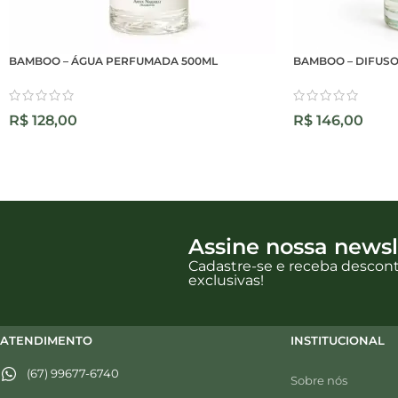
BAMBOO – ÁGUA PERFUMADA 500ML
BAMBOO – DIFUSO
R$
128,00
R$
146,00
Assine nossa newsl
Cadastre-se e receba descon
exclusivas!
ATENDIMENTO
INSTITUCIONAL
(67) 99677-6740
Sobre nós