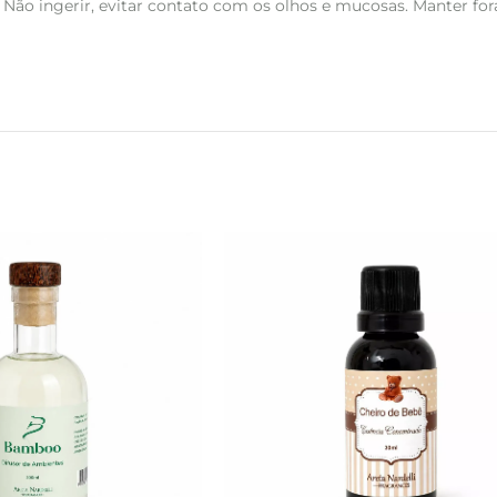
Não ingerir, evitar contato com os olhos e mucosas. Manter fora