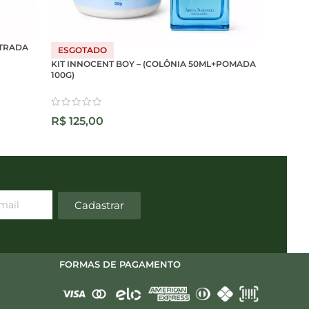
NTRADA
NEROLI
ESGOTADO
KIT INNOCENT BOY – (COLÔNIA 50ML+POMADA
100G)
R$
37,
R$
125,00
Cadastrar
FORMAS DE PAGAMENTO