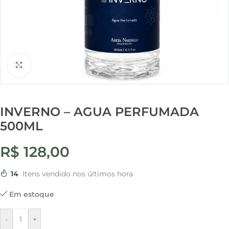
Clique para ampliar
INVERNO – AGUA PERFUMADA
500ML
R$
128,00
14
Itens vendido nos últimos hora
Em estoque
-
+