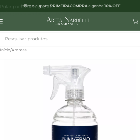
Utilize o cupom
PRIMEIRACOMPRA
e ganhe
10% OFF
Pular para a navegação
Pular para o conteúdo principal
Início
/
Aromas