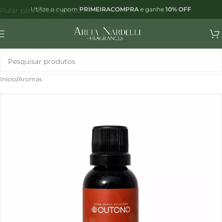
Utilize o cupom
PRIMEIRACOMPRA
e ganhe
10% OFF
Pular para a navegação
Pular para o conteúdo principal
Início
/
Aromas