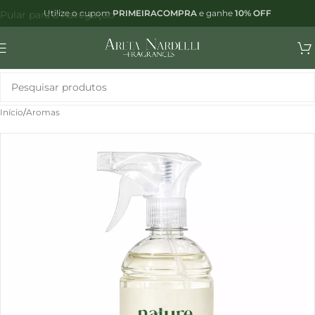
Utilize o cupom
PRIMEIRACOMPRA
e ganhe
10% OFF
Pular para a navegação
Pular para o conteúdo principal
Início
/
Aromas